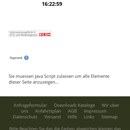
Sie muessen Java Script zulassen um alle Elemente
dieser Seite anzuzeigen...
Anfrageformular
Downloads Kataloge
Wir über
uns
Anfahrtsplan
AGB
Impressum
Datenschutz
Versand
Hilfe
Links
Sitemap
Bitte Beachten Sie das die Farben abweichen können das