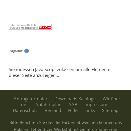
Sie muessen Java Script zulassen um alle Elemente
dieser Seite anzuzeigen...
Anfrageformular
Downloads Kataloge
Wir über
uns
Anfahrtsplan
AGB
Impressum
Datenschutz
Versand
Hilfe
Links
Sitemap
Bitte Beachten Sie das die Farben abweichen können das
Holz ein Lebendiger Werkstoff ist weiters können die