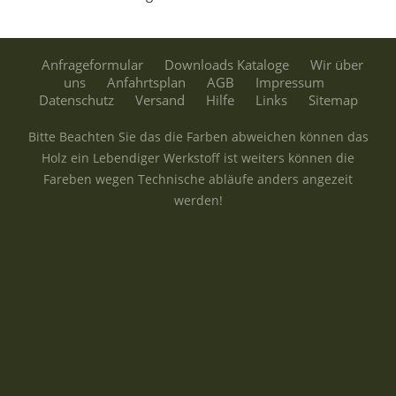
Anfrageformular
Downloads Kataloge
Wir über
uns
Anfahrtsplan
AGB
Impressum
Datenschutz
Versand
Hilfe
Links
Sitemap
Bitte Beachten Sie das die Farben abweichen können das
Holz ein Lebendiger Werkstoff ist weiters können die
Fareben wegen Technische abläufe anders angezeit
werden!